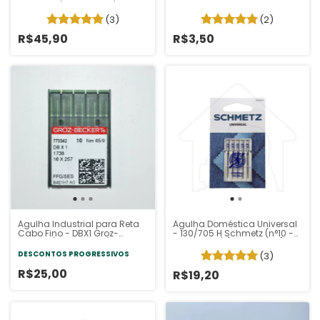
Schmetz (Pacote 5 un)
Singer.
(3)
(2)
R$45,90
R$3,50
Agulha Industrial para Reta
Agulha Doméstica Universal
Cabo Fino - DBX1 Groz-
- 130/705 H Schmetz (n°10 -
Beckert (Pacote 10un)
14 Sortidas) [Pacote 5un]
DESCONTOS PROGRESSIVOS
(3)
R$25,00
R$19,20