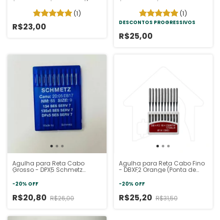
(Pacote 10un)
(Pacote 10un)
(1)
(1)
DESCONTOS PROGRESSIVOS
R$23,00
R$25,00
Agulha para Reta Cabo
Agulha para Reta Cabo Fino
Grosso - DPX5 Schmetz
- DBXF2 Orange (Ponta de
(Pacote 10un)
lança)
-
20
%
OFF
-
20
%
OFF
R$20,80
R$25,20
R$26,00
R$31,50