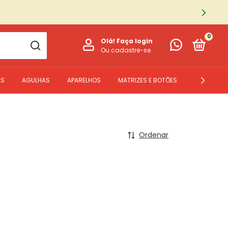
0
Olá!
Faça login
Ou cadastre-se
AS
AGULHAS
APARELHOS
MATRIZES E BOTÕES
PEÇAS
Ordenar