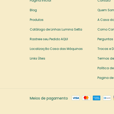
Página Inicial
Contato
Blog
Quem So
Produtos
A Casa da
Catálogo de Linhas Lumina Setta
Como Co
Rastreie seu Pedido AQUI
Perguntas
Localização Casa das Máquinas
Trocas e 
Links Úteis
Termos de
Política d
Pagina de
Meios de pagamento