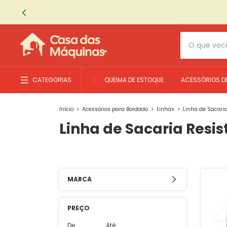
CATEGORIAS
QUEIMA DE ESTOQUE
ACESSÓRIOS D
Início
>
Acessórios para Bordado
>
Linhas
>
Linha de Sacari
Linha de Sacaria Resis
MARCA
PREÇO
De
Até