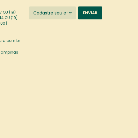
 OU (19)
44 OU (19)
00 |
ra.com.br
 Campinas