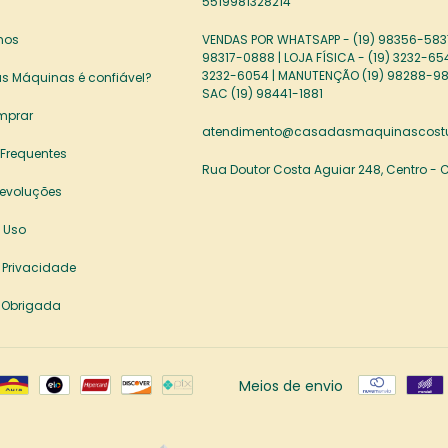
5519981328214
mos
VENDAS POR WHATSAPP - (19) 98356-5837
98317-0888 | LOJA FÍSICA - (19) 3232-65
3232-6054 | MANUTENÇÃO (19) 98288-98
s Máquinas é confiável?
SAC (19) 98441-1881
mprar
atendimento@casadasmaquinascostu
 Frequentes
Rua Doutor Costa Aguiar 248, Centro -
Devoluções
 Uso
e Privacidade
 Obrigada
Meios de envio