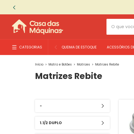
CATEGORIAS
QUEIMA DE ESTOQUE
ACESSÓRIOS D
Início
>
Matriz e Botões
>
Matrizes
>
Matrizes Rebite
Matrizes Rebite
-
1.1/2 DUPLO