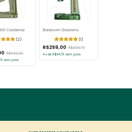
100 Cardenas
Balancim Graziano
(2)
(1)
R$259,00
R$304,70
00
R$340,00
4
x
de
R$64,75
sem juros
25
sem juros