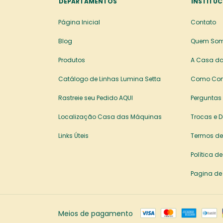
DEPARTAMENTOS
INSTITUC
Página Inicial
Contato
Blog
Quem So
Produtos
A Casa da
Catálogo de Linhas Lumina Setta
Como Co
Rastreie seu Pedido AQUI
Perguntas
Localização Casa das Máquinas
Trocas e 
Links Úteis
Termos de
Política d
Pagina de
Meios de pagamento