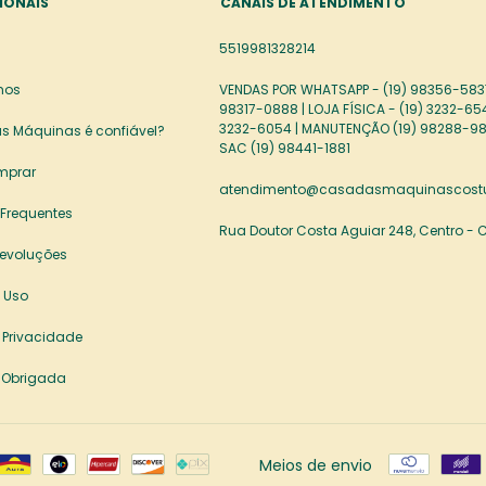
IONAIS
CANAIS DE ATENDIMENTO
5519981328214
mos
VENDAS POR WHATSAPP - (19) 98356-5837
98317-0888 | LOJA FÍSICA - (19) 3232-65
3232-6054 | MANUTENÇÃO (19) 98288-98
s Máquinas é confiável?
SAC (19) 98441-1881
mprar
atendimento@casadasmaquinascostu
 Frequentes
Rua Doutor Costa Aguiar 248, Centro -
Devoluções
 Uso
e Privacidade
 Obrigada
Meios de envio