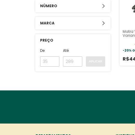
NÚMERO
MARCA
Matriz
Varian
PREÇO
De
Até
-
20
%
O
R$4
APLICAR