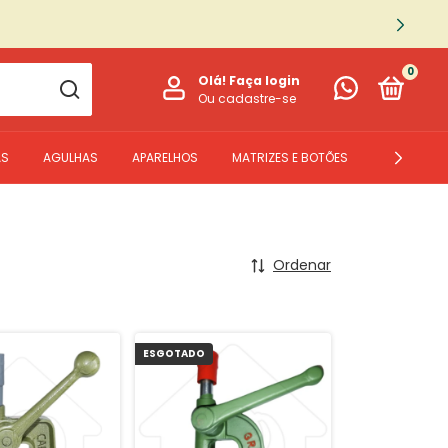
0
Olá!
Faça login
Ou cadastre-se
AS
AGULHAS
APARELHOS
MATRIZES E BOTÕES
PEÇAS
Ordenar
ESGOTADO