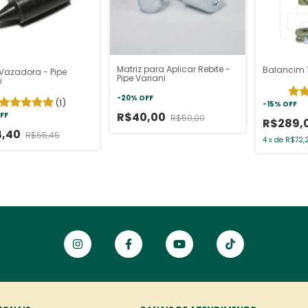
Matriz para Aplicar Rebite -
Balancim 
 Vazadora - Pipe
Pipe Variani
i
-
20
%
OFF
(1)
-
15
%
OFF
R$40,00
FF
R$50,00
R$289,
4,40
R$55,45
4
x
de
R$72,