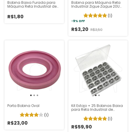
Bobina Baixa Furada para
Bobina para Máquina Reta
Máquina Reta Industrial de
Industrial Zigue Zague 20U
Ferro
de Alumínio
(1)
R$1,80
-
9
%
OFF
R$3,20
R$3,50
Porta Bobina Oval
Kit Estojo + 25 Bobinas Baixa
para Reta Industrial de
Alumínio
(1)
(1)
R$23,00
R$59,90