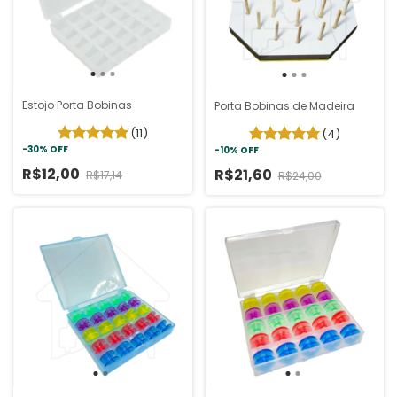
Estojo Porta Bobinas
Porta Bobinas de Madeira
(11)
(4)
-
30
%
OFF
-
10
%
OFF
R$12,00
R$21,60
R$17,14
R$24,00