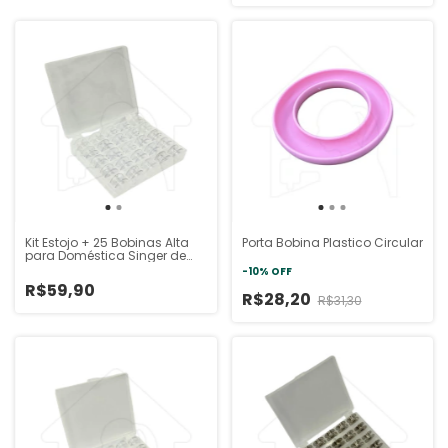
Kit Estojo + 25 Bobinas Alta
Porta Bobina Plastico Circular
para Doméstica Singer de
Acrílico
-
10
%
OFF
R$59,90
R$28,20
R$31,30