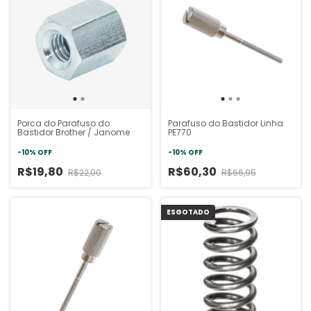
Parafuso do Bastidor Linha
Porca do Parafuso do
PE770
Bastidor Brother / Janome
-
10
%
OFF
-
10
%
OFF
R$60,30
R$19,80
R$66,95
R$22,00
ESGOTADO