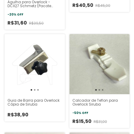
Agulha para Overlock -
R$40,50
R$45,00
DCX27 Schmetz (Pacote
10un)
-
20
%
OFF
R$31,60
R$39,50
Guia de Barra para Overlock
Calcador de Teflon para
Cópia de Siruba
Overlock Siruba
-
50
%
OFF
R$38,90
R$15,50
R$31,00