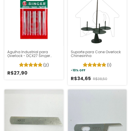
Agulha Industrial para
Suporte para Cone Overlock
Overlock - DCX27 Singer
Chinesinha
(Pacote 10un)
(2)
(1)
-
10
%
OFF
R$27,90
R$34,65
R$38,50