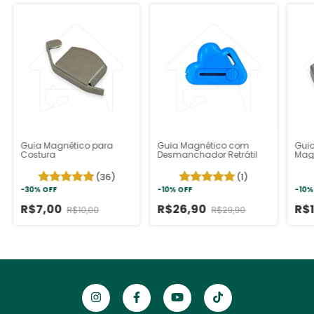
Guia Magnético para
Guia Magnético com
Guia
Costura
Desmanchador Retrátil
Magn
(36)
(1)
-
30
%
OFF
-
10
%
OFF
-
10
R$7,00
R$26,90
R$
R$10,00
R$29,90