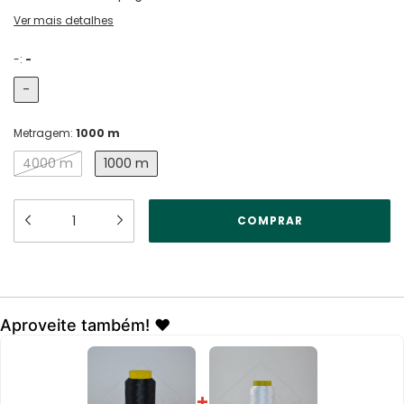
Ver mais detalhes
-:
-
-
Metragem:
1000 m
4000 m
1000 m
Aproveite também! ❤️
+