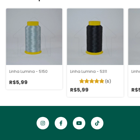
Linha Lumina - 5150
Linha Lumina - 5311
Linh
(6)
R$5,99
R$5,99
R$