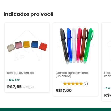
Indicados pra você
Refil de giz em pó
Caneta fantasminha
Lápi
(unidade)
mar
-
10
%
OFF
(7)
R$7,65
R$8,50
-
9
%
R$17,00
R$