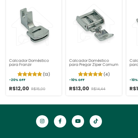
Calcador Doméstico
Calcador Doméstico
Cal
para Franzir
para Pregar Zíper Comum
para
(13)
(4)
-
20
%
OFF
-
10
%
OFF
-
10
R$12,00
R$13,00
R$
R$15,00
R$14,44