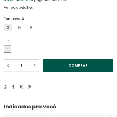
Ver mais detalhes
Tamanho:
G
G
M
P
-:
-
-
Indicados pra você