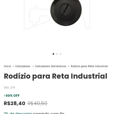
Início
>
Calcadores.
>
Calcadores Domésticos
>
Rodízio para Reta Industrial
Rodízio para Reta Industrial
SKU:
274
-
30
%
OFF
R$28,40
R$40,50
3% de desconto
pagando com Pix