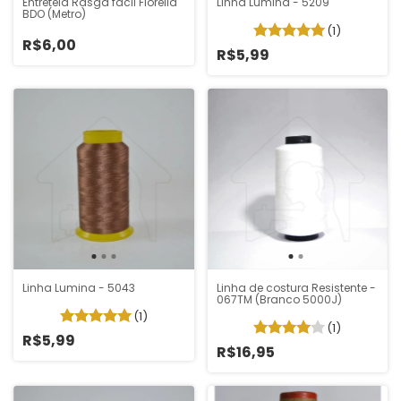
Entretela Rasga fácil Fiorella
Linha Lumina - 5209
BDO (Metro)
(1)
R$6,00
R$5,99
Linha Lumina - 5043
Linha de costura Resistente -
067TM (Branco 5000J)
(1)
(1)
R$5,99
R$16,95