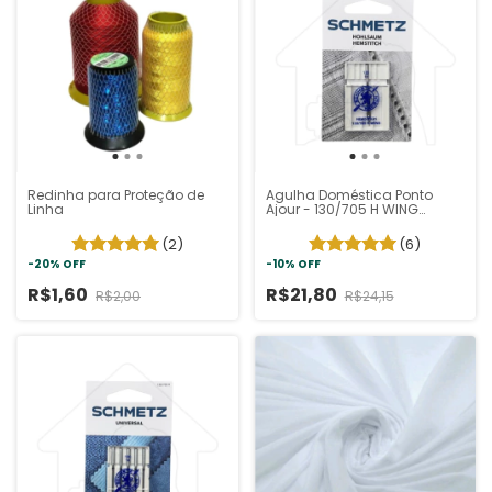
Redinha para Proteção de
Agulha Doméstica Ponto
Linha
Ajour - 130/705 H WING
Schmetz
(2)
(6)
-
20
%
OFF
-
10
%
OFF
R$1,60
R$21,80
R$2,00
R$24,15