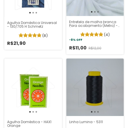
Entretela de malha branca
Agulha Doméstica Universal
Para acabamento (Metro) -
- 130/705 H Schmetz
(1m x 1,50m)
(4)
(8)
-
8
%
OFF
R$21,90
R$11,00
R$12,00
Agulha Doméstica - HAX1
Linha Lumina - 5311
Orange