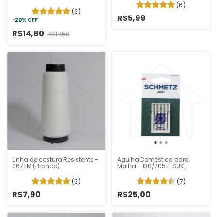
(6)
(3)
R$5,99
-
20
%
OFF
R$14,80
R$18,50
Linha de costura Resistente -
Agulha Doméstica para
067TM (Branco)
Malha - 130/705 H SUK
Schmetz (Pacote 5 un)
(3)
(7)
R$7,90
R$25,00