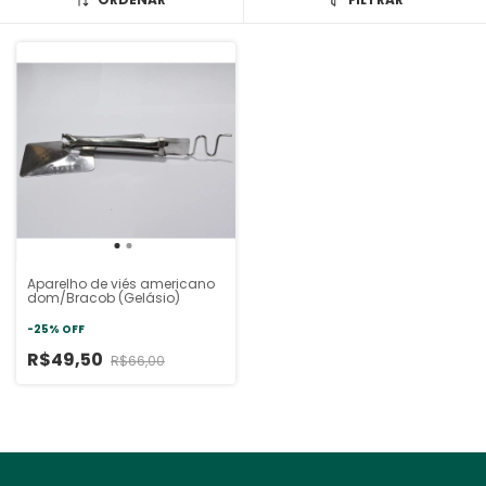
Aparelho de viés americano
dom/Bracob (Gelásio)
-
25
%
OFF
R$49,50
R$66,00