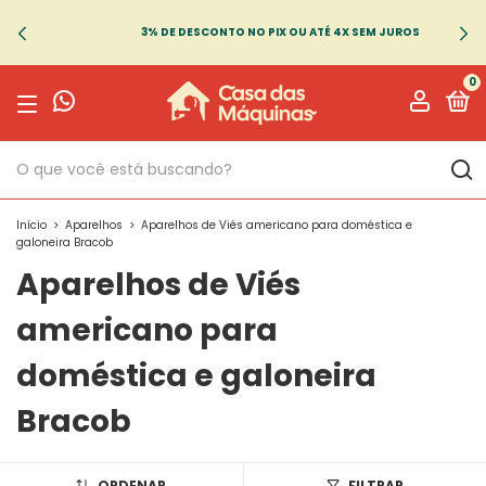
3% DE DESCONTO NO PIX OU ATÉ 4X SEM JUROS
0
Início
>
Aparelhos
>
Aparelhos de Viés americano para doméstica e
galoneira Bracob
Aparelhos de Viés
americano para
doméstica e galoneira
Bracob
ORDENAR
FILTRAR