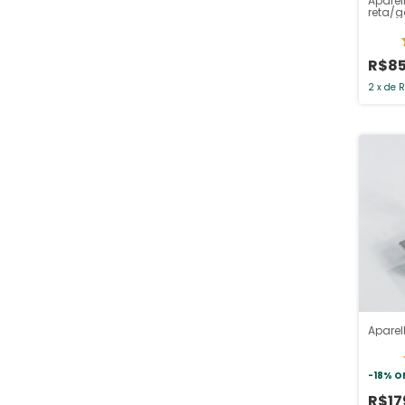
Aparel
reta/g
R$85
2
x
de
R
Aparel
-
18
%
O
R$17