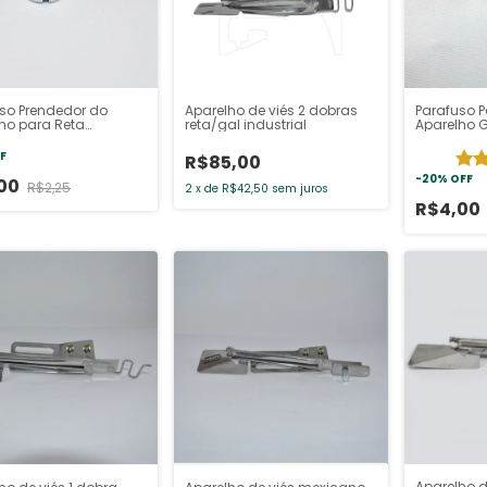
so Prendedor do
Aparelho de viés 2 dobras
Parafuso P
ho para Reta
reta/gal industrial
Aparelho 
ial
F
R$85,00
-
20
%
OFF
,00
R$2,25
2
x
de
R$42,50
sem juros
R$4,00
Aparelho d