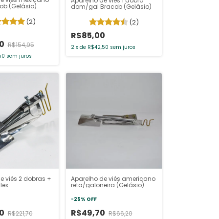
Aparelho de viés 1 dobra
b (Gelásio)
dom/gal Bracob (Gelásio)
(2)
(2)
R$85,00
50
R$154,95
2
x
de
R$42,50
sem juros
50
sem juros
e viés 2 dobras +
Aparelho de viés americano
lex
reta/galoneira (Gelásio)
-
25
%
OFF
40
R$49,70
R$221,70
R$66,20