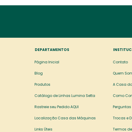
DEPARTAMENTOS
INSTITUC
Página Inicial
Contato
Blog
Quem So
Produtos
A Casa da
Catálogo de Linhas Lumina Setta
Como Co
Rastreie seu Pedido AQUI
Perguntas
Localização Casa das Máquinas
Trocas e 
Links Úteis
Termos de