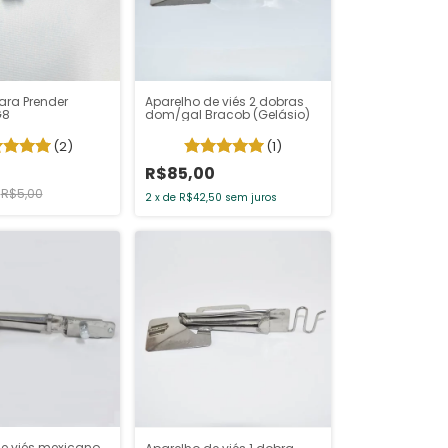
ara Prender
Aparelho de viés 2 dobras
G8
dom/gal Bracob (Gelásio)
(2)
(1)
R$85,00
R$5,00
2
x
de
R$42,50
sem juros
e viés mexicano