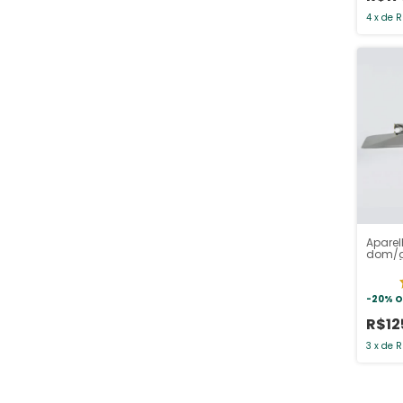
4
x
de
R
Aparel
dom/ga
-
20
%
O
R$12
3
x
de
R