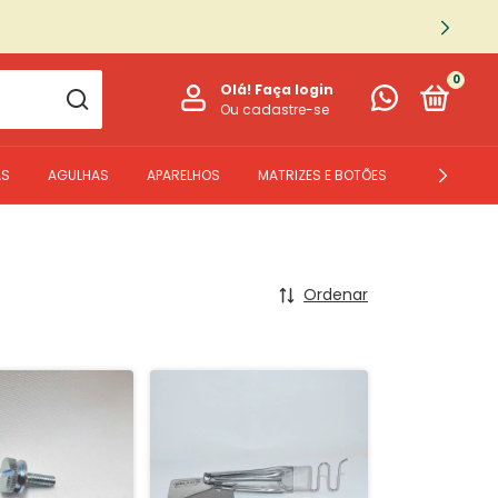
0
Olá!
Faça login
Ou cadastre-se
AS
AGULHAS
APARELHOS
MATRIZES E BOTÕES
PEÇAS
Ordenar