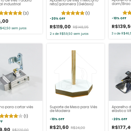
ho de viés 1 dobra
Aparelho de viés mexicano
dom/Braco
al industrial
reta/galoneira (Gelásio)
(3)
(1)
-
10
%
OFF
-
20
%
OFF
,00
R$139,
R$119,00
R$148,95
$42,50
sem juros
3
x
de
R$46,
2
x
de
R$59,50
sem juros
ho para cortar viés
Suporte de Mesa para Viés
Aparelho d
de Madeira
elástico Vif
(1)
-
10
%
OFF
-
20
%
OFF
FF
R$21,60
R$177,
R$24,00
9,90
R$220,00