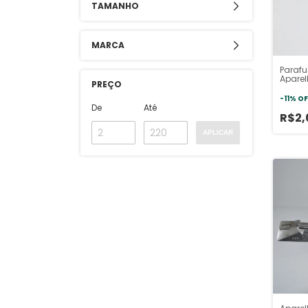
TAMANHO
MARCA
Parafu
Aparel
PREÇO
Industr
-
11
%
OF
De
Até
R$2
APLICAR