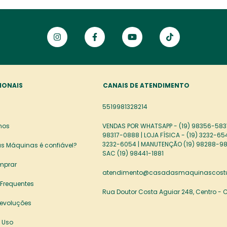
IONAIS
CANAIS DE ATENDIMENTO
5519981328214
mos
VENDAS POR WHATSAPP - (19) 98356-5837
98317-0888 | LOJA FÍSICA - (19) 3232-65
3232-6054 | MANUTENÇÃO (19) 98288-98
s Máquinas é confiável?
SAC (19) 98441-1881
mprar
atendimento@casadasmaquinascostu
 Frequentes
Rua Doutor Costa Aguiar 248, Centro -
Devoluções
 Uso