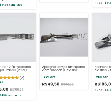
4
x
de
R$44,
$44,98
sem juros
ho de viés mexicano
Aparelho de viés americano
Aparelho d
l Bracob (Vifléx)
dom/Bracob (Gelásio)
elástico Vif
-
25
%
OFF
-
20
%
OFF
(2)
FF
R$49,50
R$196,
R$66,00
5,00
R$155,55
4
x
de
R$49,
$41,67
sem juros