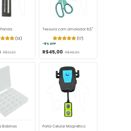
a Panda
Tesoura com amolador 8,5''
(13)
(17)
-
8
%
OFF
4
R$45,00
R$21,30
R$48,90
ta Bobinas
Porta Celular Magnético