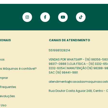
IONAIS
CANAIS DE ATENDIMENTO
5519981328214
mos
VENDAS POR WHATSAPP - (19) 98356-5837
98317-0888 | LOJA FÍSICA - (19) 3232-65
3232-6054 | MANUTENÇÃO (19) 98288-98
s Máquinas é confiável?
SAC (19) 98441-1881
mprar
atendimento@casadasmaquinascostu
 Frequentes
Rua Doutor Costa Aguiar 248, Centro -
Devoluções
 Uso