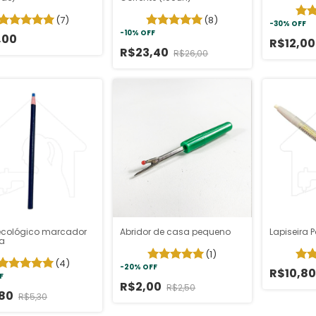
(7)
(8)
-
30
%
OFF
-
10
%
OFF
,00
R$12,0
R$23,40
R$26,00
ecológico marcador
Abridor de casa pequeno
Lapiseira 
ra
(1)
(4)
-
20
%
OFF
R$10,80
F
R$2,00
R$2,50
,80
R$5,30