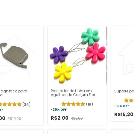
Passador de Linha em
Magnético para
Suporte p
Agulhas de Costura Flor
ra
(Cores Variadas)
(19)
(36)
-
10
%
OFF
-
20
%
OFF
FF
R$15,2
R$2,00
,00
R$2,50
R$10,00