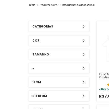
Início
>
Produtos Geral
>
breadcrumbs.acessorios1
CATEGORIAS
COR
TAMANHO
-
Guia 
Costu
11 CM
-
30
%
O
R$7
31X13 CM