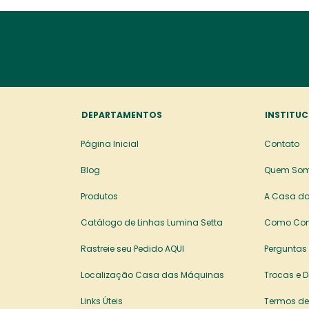
DEPARTAMENTOS
INSTITUC
Página Inicial
Contato
Blog
Quem So
Produtos
A Casa da
Catálogo de Linhas Lumina Setta
Como Co
Rastreie seu Pedido AQUI
Perguntas
Localização Casa das Máquinas
Trocas e 
Links Úteis
Termos de