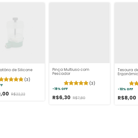
Pinça Multiuso com
atório de Silicone
Tesoura d
Pescador
Ergonômica
(3)
(3)
FF
-
19
%
OFF
-
10
%
OFF
0,00
R$22,22
R$6,30
R$8,00
R$7,80