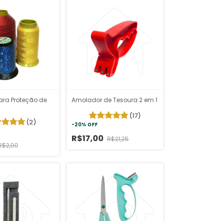
ara Proteção de
Amolador de Tesoura 2 em 1
(17)
(2)
-
20
%
OFF
R$17,00
R$21,25
R$2,00