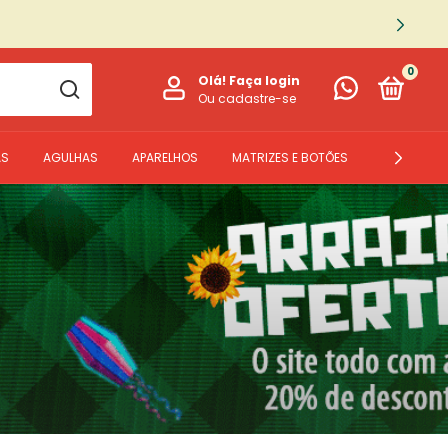
0
Olá!
Faça login
Ou cadastre-se
AS
AGULHAS
APARELHOS
MATRIZES E BOTÕES
PEÇAS