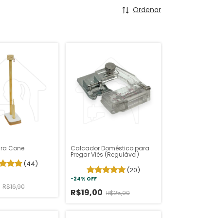
Ordenar
ara Cone
Calcador Doméstico para
Pregar Viés (Regulável)
(44)
(20)
-
24
%
OFF
0
R$16,90
R$19,00
R$25,00