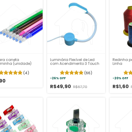
para caneta
Luminária Flexível de Led
Redinha p
sminha (unidade)
com Acendimento 3 Touch
Linha
(4)
(66)
-
26
%
OFF
-
20
%
OFF
90
R$49,90
R$1,60
R$67,70