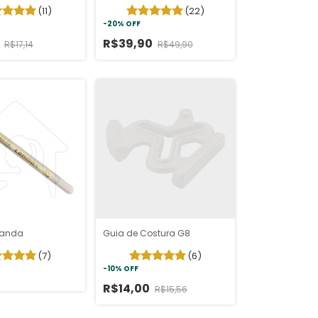
(11)
(22)
-
20
%
OFF
0
R$39,90
R$17,14
R$49,90
Panda
Guia de Costura G8
(7)
(6)
-
10
%
OFF
R$14,00
R$15,56