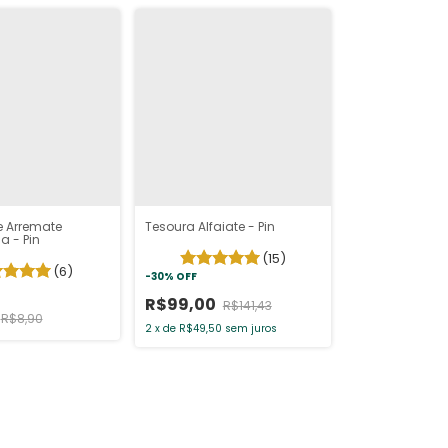
e Arremate
Tesoura Alfaiate - Pin
 - Pin
(15)
(6)
-
30
%
OFF
R$99,00
R$141,43
R$8,90
2
x
de
R$49,50
sem juros