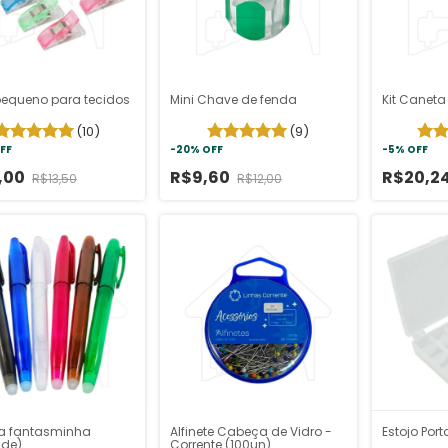
pequeno para tecidos
Mini Chave de fenda
Kit Canet
(10)
(9)
FF
-
20
%
OFF
-
5
%
OFF
,00
R$9,60
R$20,2
R$13,50
R$12,00
Estojo Por
a fantasminha
Alfinete Cabeça de Vidro -
ade)
Corrente (100un)